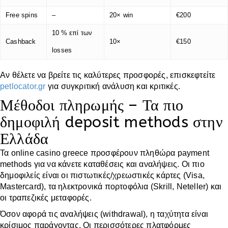
Free spins
–
20× win
€200
10 % επί των
Cashback
10×
€150
losses
Αν θέλετε να βρείτε τις καλύτερες προσφορές, επισκεφτείτε
petlocator.gr
για συγκριτική ανάλυση και κριτικές.
Μέθοδοι πληρωμής – Τα πιο
δημοφιλή deposit methods στην
Ελλάδα
Τα online casino greece προσφέρουν πληθώρα payment
methods για να κάνετε καταθέσεις και αναλήψεις. Οι πιο
δημοφιλείς είναι οι πιστωτικές/χρεωστικές κάρτες (Visa,
Mastercard), τα ηλεκτρονικά πορτοφόλια (Skrill, Neteller) και
οι τραπεζικές μεταφορές.
Όσον αφορά τις αναλήψεις (withdrawal), η ταχύτητα είναι
κρίσιμος παράγοντας. Οι περισσότερες πλατφόρμες