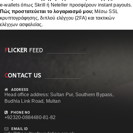
e‑wallets όπως Skrill ή Neteller προσφέρουν instant payouts.
Πώς προστατεύεται το λογαριασμό μου;
Μέσω SSL
κρυπτογράφησης, διπλού ελέγχου (2FA) και τακτικών
ελέγχων ασφαλείας.
F
LICKER
FEED
C
ONTACT US
ADDRESS
Head office address: Sultan Pur, Southern Bypass,
Budhla Link Road, Multan
PHONE NO
+92320-0884480-81-82
EMAIL ID